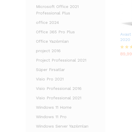
Microsoft Office 2021
Professional Plus
office 2024
Office 365 Pro Plus
Avast
2020
Office Yazılımları
89,9
project 2016
89,9
5 üze
5.00
Project Professional 2021
oy ald
Süper Fırsatlar
Visio Pro 2021
Visio Professional 2016
Visio Professional 2021
Windows 11 Home
Windows 11 Pro
Windows Server Yazılımları