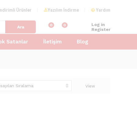
İndirimli Ürünler
Yazılım İndirme
Yardım
Log in
0
0
Ara
Register
ok Satanlar
İletişim
Blog
rsayılan Sıralama
View