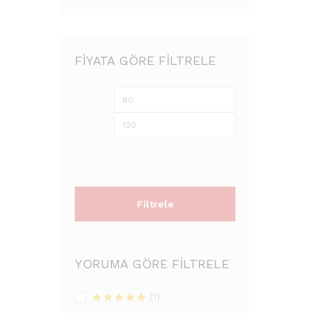
FIYATA GÖRE FILTRELE
En
En
düşük
yüksek
fiyat
fiyat
Filtrele
YORUMA GÖRE FILTRELE
(1)