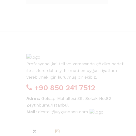
5 üzerinden
5
oy aldı
Profesyonel,kaliteli ve zamanında çözüm hedefi
ile sizlere daha iyi hizmeti en uygun fiyatlara
verebilmek için kurulmuş bir ekibiz.
+90 850 241 7512
Adres:
Gökalp Mahallesi 39. Sokak No:82
Zeytinburnu/İstanbul
Mail:
destek@uygunbana.com