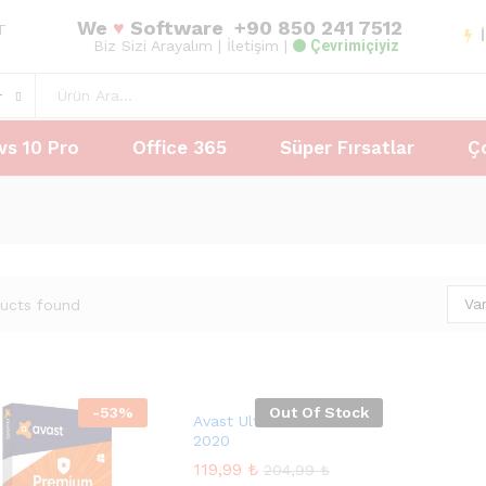
We
♥
Software
+90 850 241 7512
AT
Biz Sizi Arayalım
| İletişim |
Çevrimiçiyiz
r
s 10 Pro
Office 365
Süper Fırsatlar
Ç
Va
ucts found
-
53
%
Out Of Stock
Avast Ultimate Suite
2020
119,99
119,99
₺
₺
204,99
204,99
₺
₺