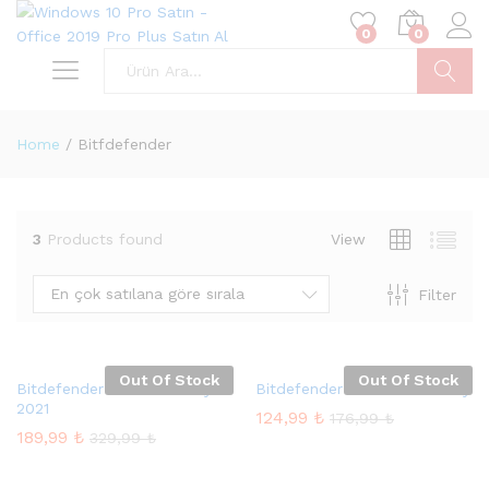
0
0
Ara
Home
/
Bitfdefender
3
Products found
View
En çok satılana göre sırala
Filter
Out Of Stock
Out Of Stock
Bitdefender Total Security
Bitdefender İnternet Security
2021
124,99
₺
176,99
₺
189,99
₺
329,99
₺