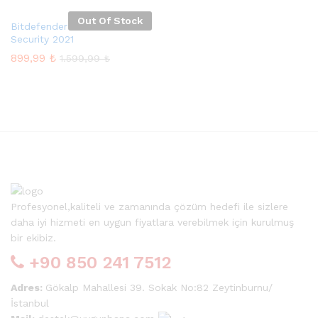
Out Of Stock
Bitdefender Small Office
Security 2021
899,99
₺
1.599,99
₺
Profesyonel,kaliteli ve zamanında çözüm hedefi ile sizlere
sek
daha iyi hizmeti en uygun fiyatlara verebilmek için kurulmuş
bir ekibiz.
at
+90 850 241 7512
Adres:
Gökalp Mahallesi 39. Sokak No:82 Zeytinburnu/
İstanbul