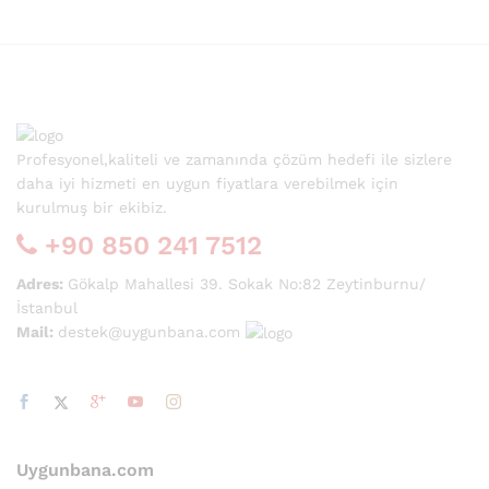
Profesyonel,kaliteli ve zamanında çözüm hedefi ile sizlere
daha iyi hizmeti en uygun fiyatlara verebilmek için
kurulmuş bir ekibiz.
+90 850 241 7512
Adres:
Gökalp Mahallesi 39. Sokak No:82 Zeytinburnu/
İstanbul
Mail:
destek@uygunbana.com
sek
t
Uygunbana.com