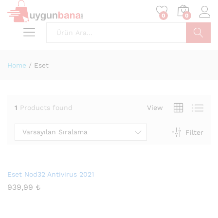
0
0
Ara
Home
/
Eset
1
Products found
View
Varsayılan Sıralama
Filter
Eset Nod32 Antivirus 2021
939,99
₺