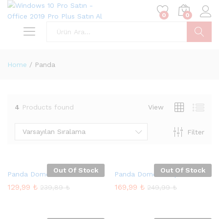
0
0
Ara
Home
/
Panda
4
Products found
View
Varsayılan Sıralama
Filter
Out Of Stock
Out Of Stock
Panda Dome Advenced 2021
Panda Dome Complete 2021
129,99
₺
169,99
₺
239,89
₺
249,99
₺