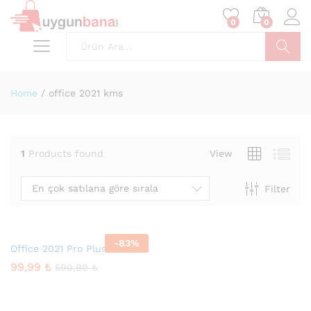
0
0
Ara
Home
/
office 2021 kms
1
Products found
View
En çok satılana göre sırala
Filter
-
83
%
Office 2021 Pro Plus Satın Al
99,99
₺
590,99
₺