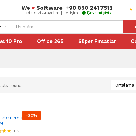
We
♥
Software
+90 850 241 7512
AT
Biz Sizi Arayalım
| İletişim |
Çevrimiçiyiz
r
s 10 Pro
Office 365
Süper Fırsatlar
Ç
Ortalama 
ucts found
-
83
%
e 2021 Pro Plus
Al
9
₺
05
590,99
₺