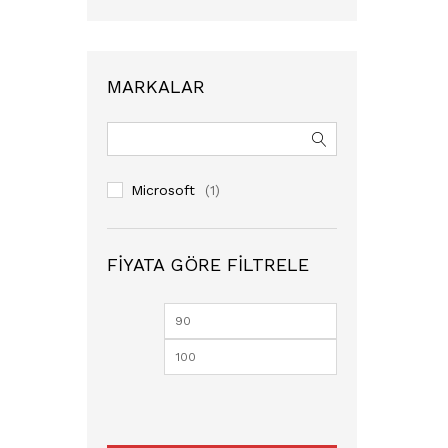
MARKALAR
Microsoft
(1)
FIYATA GÖRE FILTRELE
En
En
düşük
yüksek
fiyat
fiyat