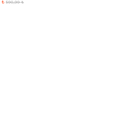
9
₺
rinden
590,99
₺
ı