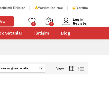
İndirimli Ürünler
Yazılım İndirme
Yardım
Log in
Ara
Register
0
0
ok Satanlar
İletişim
Blog
puana göre sırala
View