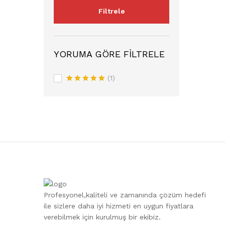
Filtrele
YORUMA GÖRE FILTRELE
(1)
5 üzerinden
5
oy aldı
Profesyonel,kaliteli ve zamanında çözüm hedefi
ile sizlere daha iyi hizmeti en uygun fiyatlara
verebilmek için kurulmuş bir ekibiz.