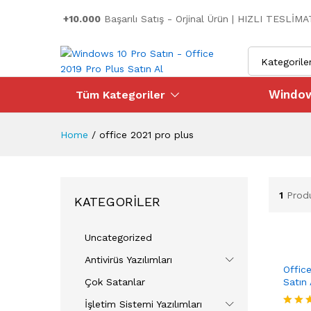
+10.000
Başarılı Satış - Orjinal Ürün | HIZLI TESLİM
Kategorile
Window
Tüm Kategoriler
Home
/
office 2021 pro plus
1
Prod
KATEGORILER
Uncategorized
Antivirüs Yazılımları
Offic
Çok Satanlar
Satın 
99,9
İşletim Sistemi Yazılımları