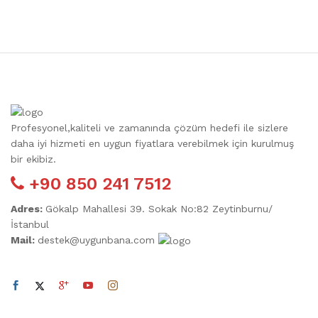
Profesyonel,kaliteli ve zamanında çözüm hedefi ile sizlere
daha iyi hizmeti en uygun fiyatlara verebilmek için kurulmuş
bir ekibiz.
+90 850 241 7512
Adres:
Gökalp Mahallesi 39. Sokak No:82 Zeytinburnu/
sek
İstanbul
Mail:
destek@uygunbana.com
at