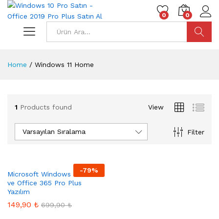
0
0
Ara
Home
/
Windows 11 Home
1
Products found
View
Varsayılan Sıralama
Filter
-
79
%
Microsoft Windows 11 Home
ve Office 365 Pro Plus
Yazılım
149,90
₺
699,90
₺