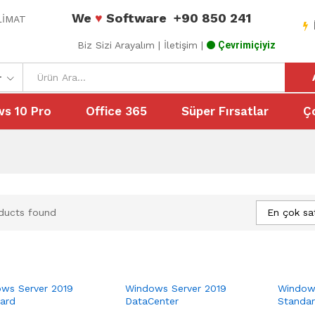
We
♥
Software
+90 850 241
ESLİMAT
Biz Sizi Arayalım
| İletişim |
Çevrimiçiyiz
r
s 10 Pro
Office 365
Süper Fırsatlar
Ç
En çok sat
ducts found
ws Server 2019
Windows Server 2019
Window
ard
DataCenter
Standa