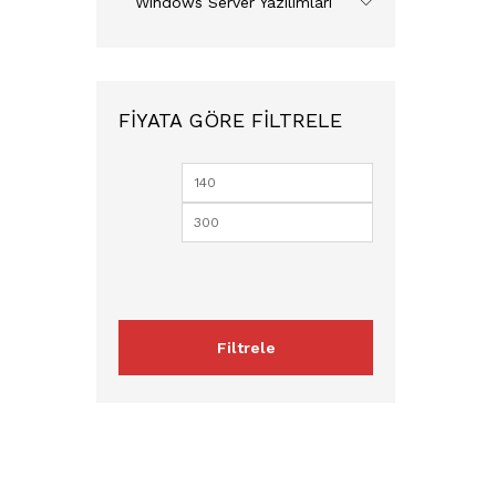
Windows Server Yazılımları
FIYATA GÖRE FILTRELE
En
En
düşük
yüksek
fiyat
fiyat
Filtrele