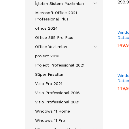
299,
299,
İşletim Sistemi Yazılımları
Microsoft Office 2021
Professional Plus
office 2024
Windo
Office 365 Pro Plus
Datac
149,
149,
Office Yazılımları
project 2016
Project Professional 2021
Süper Fırsatlar
Windo
Datac
Visio Pro 2021
149,
149,
Visio Professional 2016
Visio Professional 2021
Windows 11 Home
Windows 11 Pro