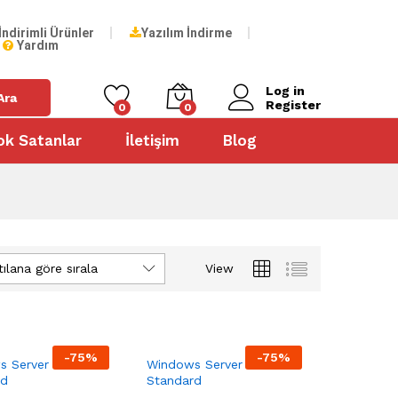
İndirimli Ürünler
Yazılım İndirme
Yardım
Log in
Ara
Register
0
0
ok Satanlar
İletişim
Blog
ılana göre sırala
View
-
75
%
-
75
%
s Server 2016
Windows Server 2012 R2
rd
Standard